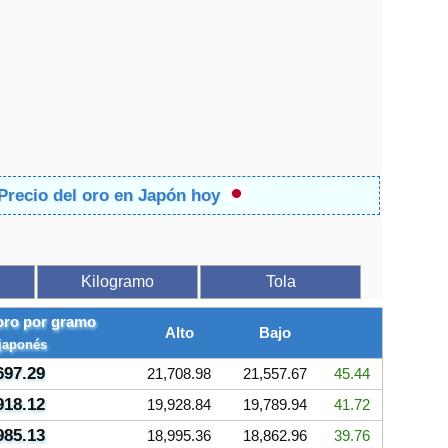
 Precio del oro en Japón hoy
Kilogramo
Tola
 oro por gramo
Alto
Bajo
japonés
697.29
21,708.98
21,557.67
45.44
918.12
19,928.84
19,789.94
41.72
985.13
18,995.36
18,862.96
39.76