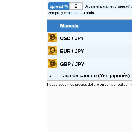
Spread %
Ajuste el parámetro 'spread' 
compra y venta del oro bruto.
Moneda
USD / JPY
EUR / JPY
GBP / JPY
Tasa de cambio (Yen japonés)
»
Puede seguir los precios del oro en tiempo real con 