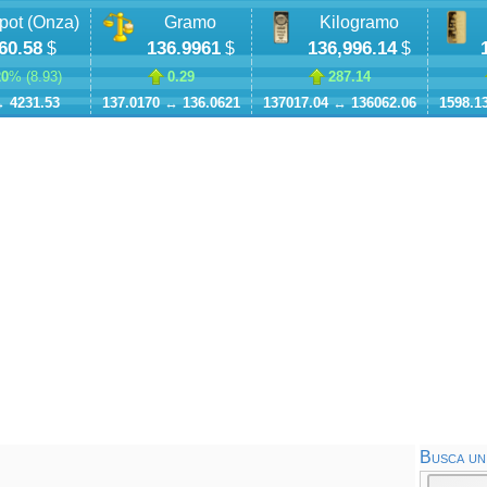
pot (Onza)
Gramo
Kilogramo
60.58
136.9961
136,996.14
$
$
$
20
% (
8.93
)
0.29
287.14
↔
4231.53
137.0170
↔
136.0621
137017.04
↔
136062.06
1598.1
Busca un 