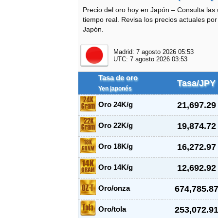
Precio del oro hoy en Japón – Consulta las 
tiempo real. Revisa los precios actuales po
Japón.
Madrid:
7 agosto 2026 05:53
UTC:
7 agosto 2026 03:53
Tasa de oro
Tasa/JPY
Yen japonés
21,697.29
Oro 24K/g
19,874.72
Oro 22K/g
16,272.97
Oro 18K/g
12,692.92
Oro 14K/g
674,785.8
Oro/onza
253,072.9
Oro/tola