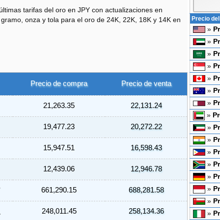
últimas tarifas del oro en JPY con actualizaciones en
Precio del
r gramo, onza y tola para el oro de 24K, 22K, 18K y 14K en
»
P
»
P
»
Pr
»
Pr
»
P
Precio de compra
Precio de venta
»
Pr
»
Pr
21,263.35
22,131.24
»
Pr
19,477.23
20,272.22
»
Pr
»
Pr
15,947.51
16,598.43
»
Pr
»
Pr
12,439.06
12,946.78
»
P
»
Pr
7
661,290.15
688,281.58
»
P
1
248,011.45
258,134.36
»
Pr