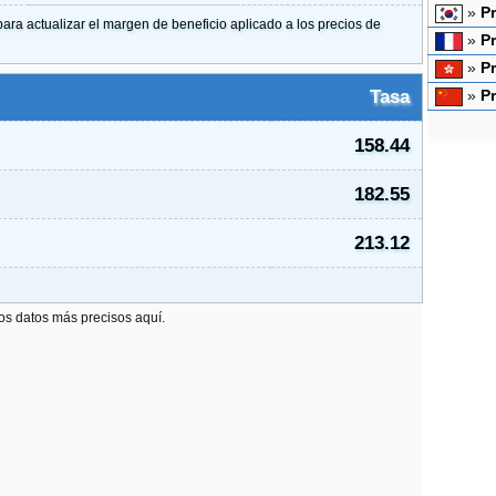
»
Pr
para actualizar el margen de beneficio aplicado a los precios de
»
Pr
»
P
Tasa
»
Pr
158.44
182.55
213.12
los datos más precisos aquí.