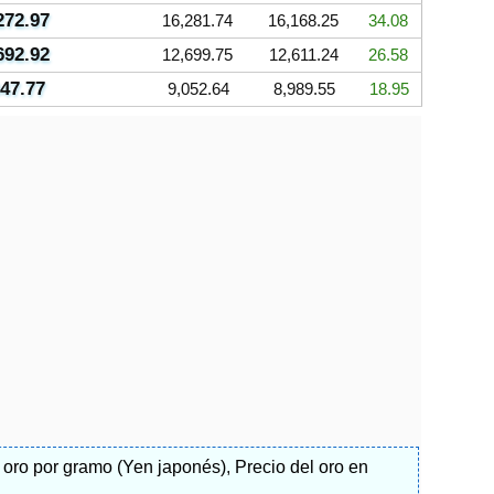
272.97
16,281.74
16,168.25
34.08
692.92
12,699.75
12,611.24
26.58
047.77
9,052.64
8,989.55
18.95
l oro por gramo (Yen japonés)
,
Precio del oro en