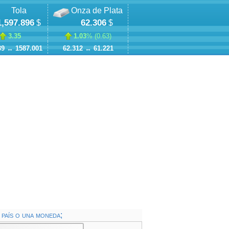
Tola
Onza de Plata
1,597.896
62.306
$
$
3.35
1.03
% (
0.63
)
39
↔
1587.001
62.312
↔
61.221
país o una moneda;