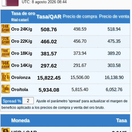
UTC:
8 agosto 2026 08:44
Tasa de oro
Tasa/QAR
Precio de compra
Precio de venta
Rial catarí
508.76
Oro 24K/g
498.59
518.94
466.02
Oro 22K/g
456.70
475.35
381.57
Oro 18K/g
373.94
389.20
297.62
Oro 14K/g
291.67
303.58
15,822.45
Oro/onza
15,506.00
16,138.90
5,934.08
Oro/tola
5,815.40
6,052.76
Spread %
Ajuste el parámetro 'spread' para actualizar el margen de
beneficio aplicado a los precios de compra y venta del oro bruto.
Moneda
Tasa