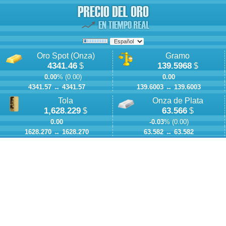
Oro Spot (Onza)
Gramo
4341.46
139.5968
$
$
0.00
% (
0.00
)
0.00
4341.57
↔
4341.57
139.6003
↔
139.6003
Tola
Onza de Plata
1,628.229
63.566
$
$
0.00
-0.03
% (
0.00
)
1628.270
↔
1628.270
63.582
↔
63.582