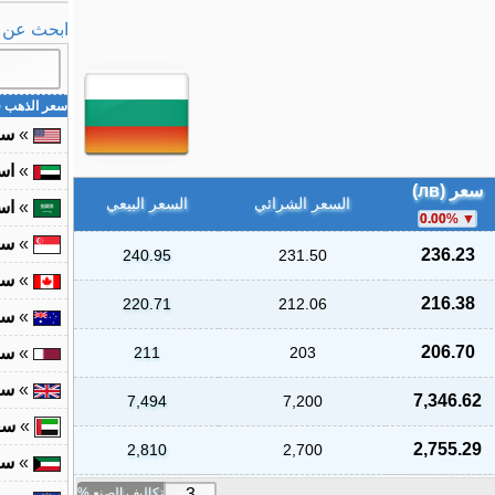
ابحث عن ال
سعر الذهب ف
»
سع
»
اس
سعر (лв)
السعر الشرائي
السعر البيعي
»
اس
0.00
%
»
سع
236.23
240.95
231.50
»
سع
216.38
220.71
212.06
»
سع
206.70
203
211
»
سع
»
سع
7,346.62
7,494
7,200
»
سع
2,755.29
2,810
2,700
»
سع
تكاليف الصنع %