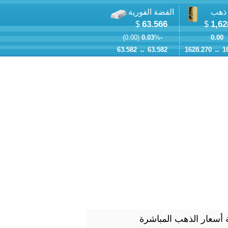
 ذهب
الفضة الفورية
63.566
1,62
$
$
)
0.00
% (
-0.03
0.00
63.582
↔
63.582
1628.270
↔
1
أسعار الذهب المباشرة