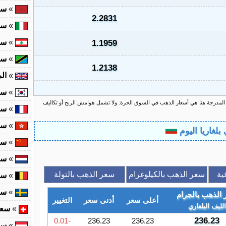
»
سع
2.2831
»
سع
»
سع
1.1959
»
سع
1.2138
»
ال
»
سع
 المدرجة هنا هي أسعار الذهب في السوق الحرة. ولا تشمل هوامش الربح أو تكاليف
»
سع
»
سع
»
سع
»
سع
ية
سعر الذهب بالكيلوغرام
سعر الذهب بالتولة
»
سع
»
سع
الذهب بالجرام
أعلى سعر
أدنى سعر
التغيير
الليف البلغاري
»
سعر
236.23
-0.01
236.23
236.23
»
سع