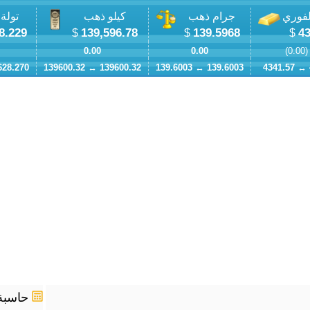
لفوري
جرام ذهب
كيلو ذهب
تولة
8.229
139,596.78
139.5968
43
$
$
$
0.00
0.00
)
0.00
628.270
139600.32
↔
139600.32
139.6003
↔
139.6003
4341.57
↔
حاسبة 