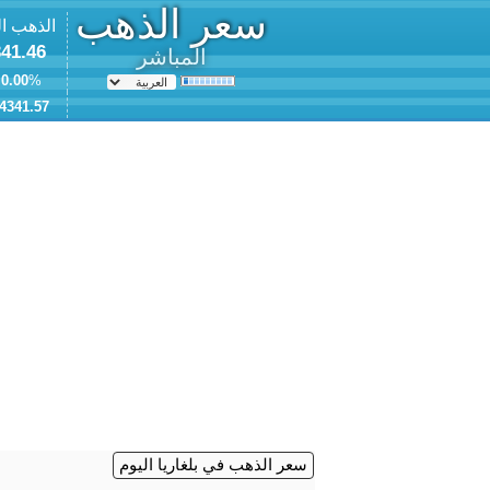
سعر الذهب
الذهب ا
41.46
المباشر
0.00
% (
4341.57
سعر الذهب في بلغاريا اليوم