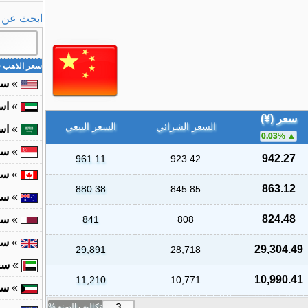
ابحث عن ال
سعر الذهب ف
»
سع
»
اس
سعر (¥)
السعر الشرائي
السعر البيعي
»
اس
0.03
%
»
سع
942.27
961.11
923.42
»
سع
863.12
880.38
845.85
»
سع
824.48
808
841
»
سع
»
سع
29,304.49
29,891
28,718
»
سع
10,990.41
11,210
10,771
»
سع
تكاليف الصنع %