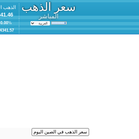
سعر الذهب
الذهب ا
41.46
المباشر
0.00
% (
4341.57
سعر الذهب في الصين اليوم