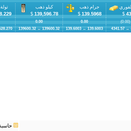
لفوري
جرام ذهب
كيلو ذهب
تولة
8.229
139,596.78
139.5968
43
$
$
$
0.00
0.00
)
0.00
628.270
139600.32
↔
139600.32
139.6003
↔
139.6003
4341.57
↔
حاسبة 