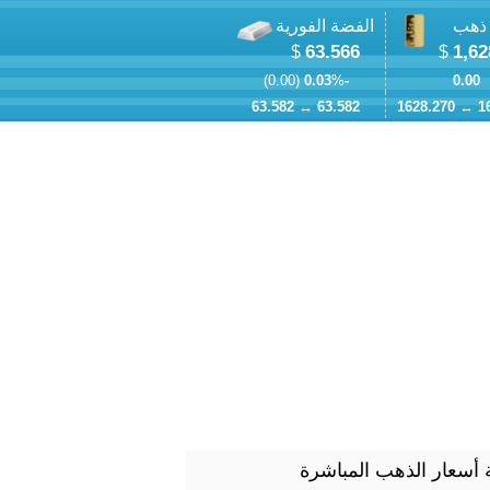
 ذهب
الفضة الفورية
63.566
1,62
$
$
)
0.00
% (
-0.03
0.00
63.582
↔
63.582
1628.270
↔
1
أسعار الذهب المباشرة