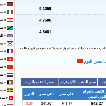
»
سع
9.1059
»
سع
»
سع
4.7686
»
سع
4.8401
»
ال
»
سع
 المدرجة هنا هي أسعار الذهب في السوق الحرة. ولا تشمل هوامش الربح أو تكاليف
»
سع
»
سع
»
سع
»
سع
ية
سعر الذهب بالكيلوغرام
سعر الذهب بالتولة
»
سع
»
سع
الذهب بالجرام
أعلى سعر
أدنى سعر
التغيير
اليوان الصيني
»
سعر
942.27
2.06
941.97
941.97
»
سع