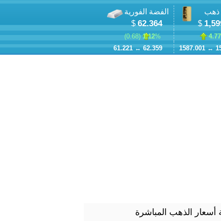
 ذهب
الفضة الفورية
62.364
1,59
$
$
)
0.68
1.12
% (
4.77
61.221
↔
62.359
1587.001
↔
1
أسعار الذهب المباشرة