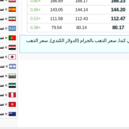
168.23
0.80
166.89
168.17
»
سع
144.20
0.68
143.05
144.14
112.47
112.43
111.58
0.53
»
سع
80.17
0.38
79.54
80.14
»
سع
»
سع
 كندا
,
سعر الذهب بالجرام (الدولار الكندي)
,
سعر الذهب
»
سع
»
سع
»
سع
»
سع
»
سع
»
سع
»
سع
»
سع