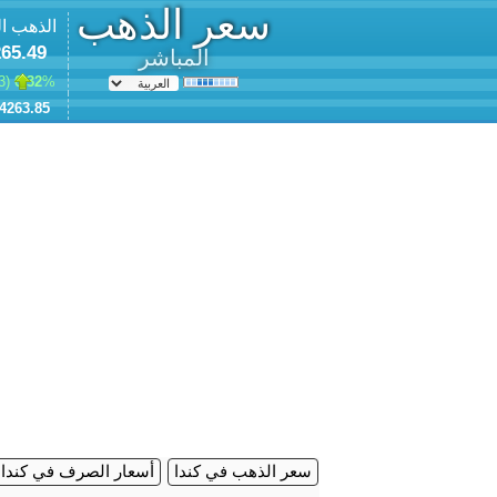
سعر الذهب
الذهب ا
65.49
المباشر
3
0.32
% (
4263.85
سعر الذهب في كندا
أسعار الصرف في كندا