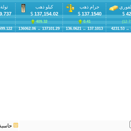
لفوري
جرام ذهب
كيلو ذهب
تولة
9.737
137,154.02
137.1540
42
$
$
$
409.32
0.41
)
12.7
599.122
136062.06
↔
137101.29
136.0621
↔
137.1013
4231.53
↔
حاسبة 