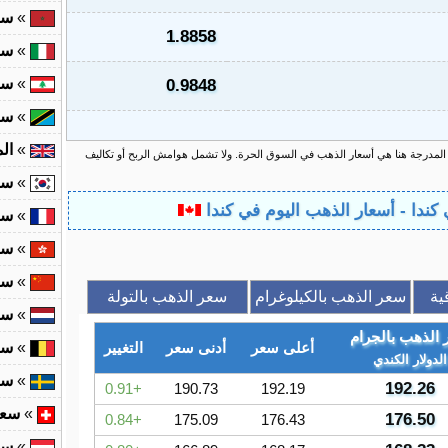
»
سع
1.8858
»
سع
»
سع
0.9848
»
سع
»
ال
 المدرجة هنا هي أسعار الذهب في السوق الحرة. ولا تشمل هوامش الربح أو تكاليف
»
سع
»
سع
»
سع
»
سع
ية
سعر الذهب بالكيلوغرام
سعر الذهب بالتولة
»
سع
الذهب بالجرام
أعلى سعر
أدنى سعر
التغيير
»
سع
الدولار الكندي
»
سع
192.26
0.91
190.73
192.19
»
سعر
176.50
0.84
175.09
176.43
»
سع