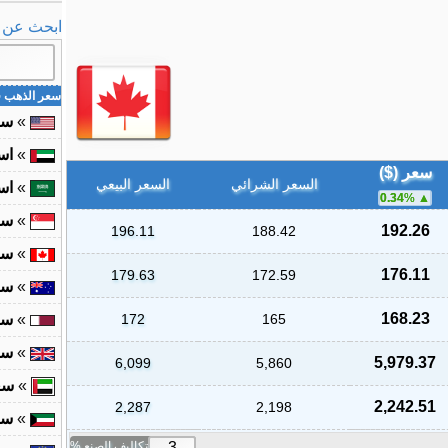
ابحث عن ال
سعر الذهب ف
»
سع
»
اس
سعر ($)
السعر الشرائي
السعر البيعي
»
اس
0.34
%
»
سع
192.26
196.11
188.42
»
سع
176.11
179.63
172.59
»
سع
168.23
165
172
»
سع
»
سع
5,979.37
6,099
5,860
»
سع
2,242.51
2,287
2,198
»
سع
تكاليف الصنع %