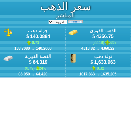
سعر الذهب
المباشر
الذهب الفوري
جرام ذهب
140.0884
4356.75
$
$
0.71
)
22.18
0.53
% (
138.7080
↔
140.2000
4313.82
↔
4360.22
تولة ذهب
الفضة الفورية
64.319
1,633.963
$
$
)
0.79
1.24
% (
8.32
63.050
↔
64.420
1617.863
↔
1635.265