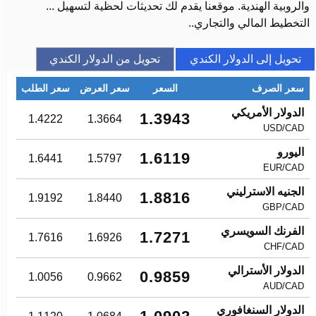
والروبية الهندية. موقعنا يقدم لك تحديثات لحظية لتسهيل ...
التخطيط المالي والتجاري..
تحويل إلى الدولار الكندي
تحويل من الدولار الكندي
سعر الصرف
السعر
سعر العرض
سعر الطلب
الدولار الأمريكي
1.3943
1.4222
1.3664
USD/CAD
اليورو
1.6119
1.6441
1.5797
EUR/CAD
الجنيه الاسترليني
1.8816
1.9192
1.8440
GBP/CAD
الفرنك السويسري
1.7271
1.7616
1.6926
CHF/CAD
الدولار الأسترالي
0.9859
1.0056
0.9662
AUD/CAD
الدولار السنغافوري