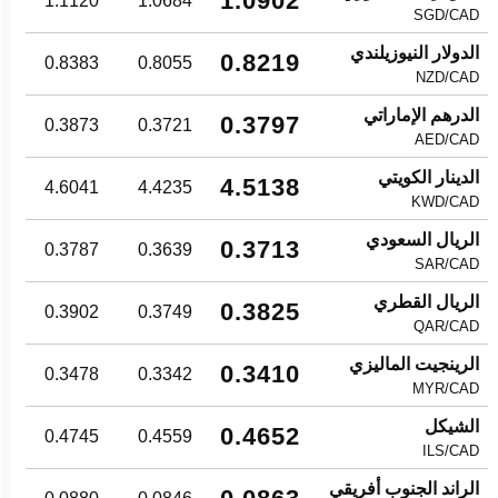
1.0902
1.1120
1.0684
SGD/CAD
الدولار النيوزيلندي
0.8219
0.8383
0.8055
NZD/CAD
الدرهم الإماراتي
0.3797
0.3873
0.3721
AED/CAD
الدينار الكويتي
4.5138
4.6041
4.4235
KWD/CAD
الريال السعودي
0.3713
0.3787
0.3639
SAR/CAD
الريال القطري
0.3825
0.3902
0.3749
QAR/CAD
الرينجيت الماليزي
0.3410
0.3478
0.3342
MYR/CAD
الشيكل
0.4652
0.4745
0.4559
ILS/CAD
الراند الجنوب أفريقي