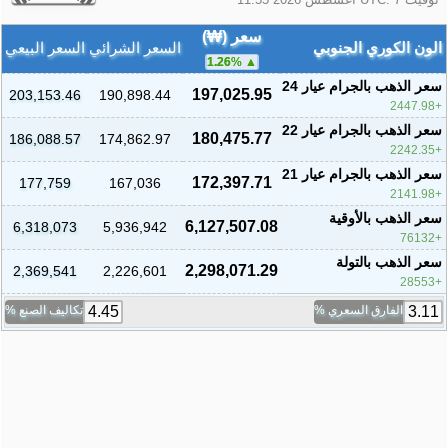
سعر (₩)
الون الكوري الجنوبي
السعر الشرائي
السعر البيعي
1.26
%
سعر الذهب بالجرام عيار 24
197,025.95
203,153.46
190,898.44
2447.98
سعر الذهب بالجرام عيار 22
180,475.77
186,088.57
174,862.97
2242.35
سعر الذهب بالجرام عيار 21
172,397.71
177,759
167,036
2141.98
سعر الذهب بالأوقية
6,127,507.08
6,318,073
5,936,942
76132
سعر الذهب بالتولة
2,298,071.29
2,369,541
2,226,601
28553
الفارق السعري %
تكاليف الصنع %