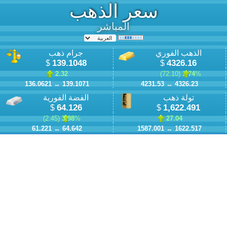
سعر الذهب
المباشر
الذهب الفوري
جرام ذهب
139.1048
4326.16
$
$
2.32
)
72.10
1.74
% (
136.0621
↔
139.1071
4231.53
↔
4326.23
تولة ذهب
الفضة الفورية
64.126
1,622.491
$
$
)
2.45
3.98
% (
27.04
61.221
↔
64.642
1587.001
↔
1622.517