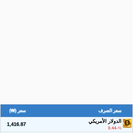
سعر الصرف
سعر (₩)
الدولار الأمريكي
1,416.87
-0.44
%