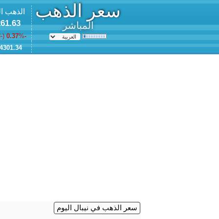
سعر الذهب
الذهب ا
61.63
المباشر
-16.18
% (
-0.37
4301.34
سعر الذهب في نيبال اليوم