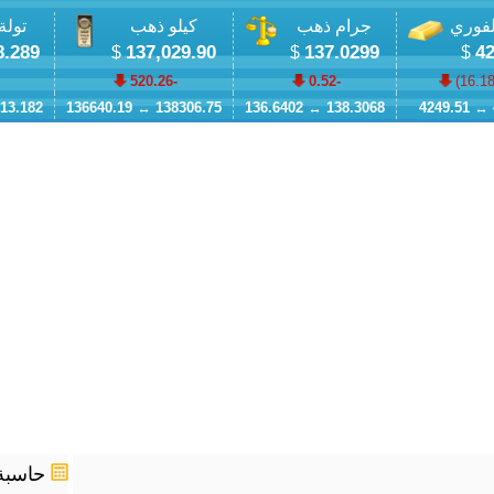
لفوري
جرام ذهب
كيلو ذهب
تولة
8.289
137,029.90
137.0299
42
$
$
$
-520.26
-0.52
)
13.182
136640.19
↔
138306.75
136.6402
↔
138.3068
4249.51
↔
حاسبة 