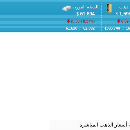
 ذهب
الفضة الفورية
61.894
1,59
$
$
)
-0.38
% (
-0.57
-6.07
61.620
↔
62.892
1593.744
↔
16
أسعار الذهب المباشرة