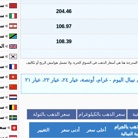
»
سع
204.46
»
سع
»
سع
106.97
»
سع
108.39
»
ال
»
سع
 المدرجة هنا هي أسعار الذهب في السوق الحرة. ولا تشمل هوامش الربح أو تكاليف
»
سع
»
سع
»
سع
»
سع
»
سع
ية
سعر الذهب بالكيلوغرام
سعر الذهب بالتولة
»
سع
هب بالجرام
»
سعر
أعلى سعر
أدنى سعر
التغيير
ية النيبالية
»
سع