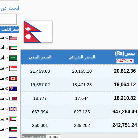
ابحث عن ال
سعر الذهب ف
»
سع
»
اس
سعر (₨)
السعر الشرائي
السعر البيعي
»
اس
%
-0.47
»
سع
20,812.36
21,459.63
20,165.10
»
سع
19,064.12
19,657.02
18,471.23
»
سع
18,210.82
17,644
18,777
»
سع
»
سع
647,264.49
667,394
627,135
»
سع
242,751.24
250,301
235,202
»
سع
تكاليف الصنع %