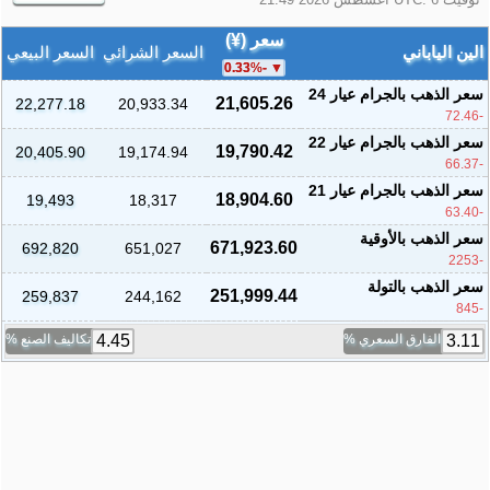
سعر (¥)
الين الياباني
السعر الشرائي
السعر البيعي
%
-0.33
سعر الذهب بالجرام عيار 24
21,605.26
22,277.18
20,933.34
-72.46
سعر الذهب بالجرام عيار 22
19,790.42
20,405.90
19,174.94
-66.37
سعر الذهب بالجرام عيار 21
18,904.60
19,493
18,317
-63.40
سعر الذهب بالأوقية
671,923.60
692,820
651,027
-2253
سعر الذهب بالتولة
251,999.44
259,837
244,162
-845
الفارق السعري %
تكاليف الصنع %