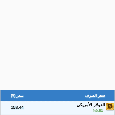
سعر الصرف
سعر (¥)
الدولار الأمريكي
158.44
%
0.53