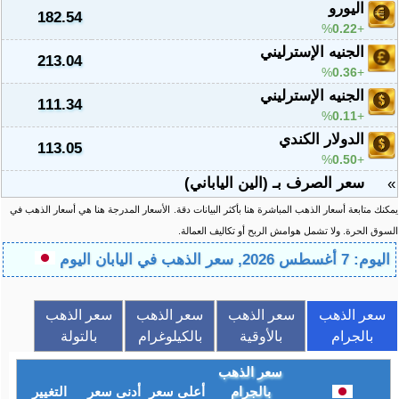
اليورو
182.54
%
0.22
الجنيه الإسترليني
213.04
%
0.36
الجنيه الإسترليني
111.34
%
0.11
الدولار الكندي
113.05
%
0.50
سعر الصرف بـ (الين الياباني)
»
يمكنك متابعة أسعار الذهب المباشرة هنا بأكثر البيانات دقة.
الأسعار المدرجة هنا هي أسعار الذهب في
السوق الحرة. ولا تشمل هوامش الربح أو تكاليف العمالة.
اليوم: 7 أغسطس 2026, سعر الذهب في اليابان اليوم
سعر الذهب
سعر الذهب
سعر الذهب
سعر الذهب
بالجرام
بالأوقية
بالكيلوغرام
بالتولة
سعر الذهب
بالجرام
أعلى سعر
أدنى سعر
التغيير