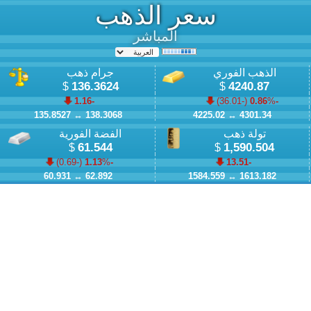
سعر الذهب
المباشر
الذهب الفوري
جرام ذهب
136.3624
4240.87
$
$
-1.16
)
-36.01
% (
-0.86
135.8527
↔
138.3068
4225.02
↔
4301.34
تولة ذهب
الفضة الفورية
61.544
1,590.504
$
$
)
-0.69
% (
-1.13
-13.51
60.931
↔
62.892
1584.559
↔
1613.182