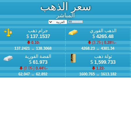
سعر الذهب
المباشر
الذهب الفوري
جرام ذهب
137.1537
4265.48
$
$
-0.10
)
-3.25
% (
-0.28
137.2421
↔
138.3068
4268.23
↔
4301.34
تولة ذهب
الفضة الفورية
61.973
1,599.733
$
$
)
-0.05
% (
-0.44
-1.22
62.047
↔
62.892
1600.765
↔
1613.182