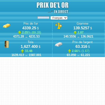
Prix de l'or
Gramme
4339.25
139.5257
$
$
2.05
% (
89.28
)
2.87
4371.28
↔
4231.53
140.5556
↔
136.0621
Tola
Prix de l'argent
1,627.400
63.316
$
$
33.48
2.66
% (
1.67
)
1639.413
↔
1587.001
65.050
↔
61.221