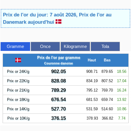
Prix de l'or du jour: 7 août 2026, Prix de l'or au
Danemark aujourd'hui
Gramme
Once
Kilogramme
Tola
Prix de l'or par gramme
Haut
Bas
Couronne danoise
902.05
Prix or 24K/g
908.71
879.65
18.56
828.08
Prix or 22K/g
834.19
807.52
17.04
789.29
Prix or 21K/g
795.12
769.70
16.24
676.54
Prix or 18K/g
681.53
659.74
13.92
527.70
Prix or 14K/g
531.59
514.60
10.86
376.15
Prix or 10K/g
378.93
366.82
7.74