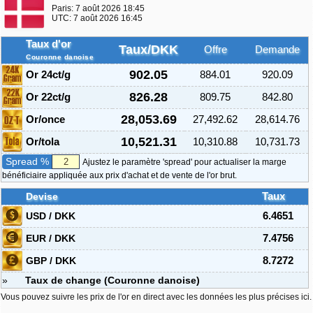
Paris:
7 août 2026 18:45
UTC:
7 août 2026 16:45
Taux d'or
Taux/DKK
Offre
Demande
Couronne danoise
902.05
Or 24ct/g
884.01
920.09
826.28
Or 22ct/g
809.75
842.80
28,053.69
Or/once
27,492.62
28,614.76
10,521.31
Or/tola
10,310.88
10,731.73
Spread %
Ajustez le paramètre 'spread' pour actualiser la marge
bénéficiaire appliquée aux prix d'achat et de vente de l'or brut.
Devise
Taux
USD / DKK
6.4651
EUR / DKK
7.4756
GBP / DKK
8.7272
»
Taux de change (Couronne danoise)
Vous pouvez suivre les prix de l'or en direct avec les données les plus précises ici.