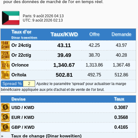
pour des données de marché de l'or en temps réel.
Paris:
9 août 2026 04:13
UTC:
9 août 2026 02:13
Taux d'or
Taux/KWD
Offre
Demande
Dinar koweïtien
43.11
Or 24ct/g
42.25
43.97
39.49
Or 22ct/g
38.70
40.28
1,340.67
Or/once
1,313.86
1,367.48
502.81
Or/tola
492.75
512.86
Spread %
Ajustez le paramètre 'spread' pour actualiser la marge
bénéficiaire appliquée aux prix d'achat et de vente de l'or brut.
Devise
Taux
USD / KWD
0.3087
EUR / KWD
0.3568
GBP / KWD
0.4165
»
Taux de change (Dinar koweïtien)