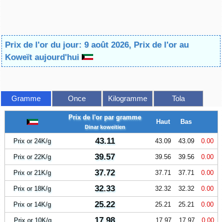
Prix de l'or du jour: 9 août 2026, Prix de l'or au
Koweït aujourd'hui
Gramme
Once
Kilogramme
Tola
Prix de l'or par gramme
Haut
Bas
Dinar koweïtien
43.11
Prix or 24K/g
43.09
43.09
0.00
39.57
Prix or 22K/g
39.56
39.56
0.00
37.72
Prix or 21K/g
37.71
37.71
0.00
32.33
Prix or 18K/g
32.32
32.32
0.00
25.22
Prix or 14K/g
25.21
25.21
0.00
17.98
Prix or 10K/g
17.97
17.97
0.00