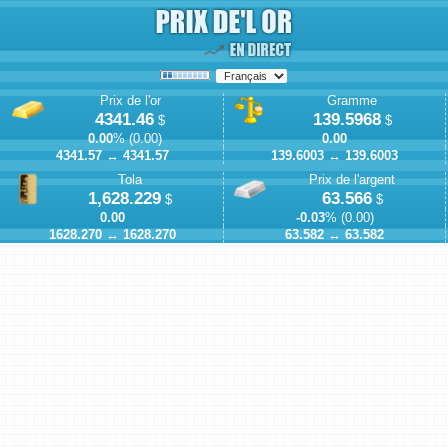
Prix de l'or
Gramme
4341.46
139.5968
$
$
0.00
% (
0.00
)
0.00
4341.57
↔
4341.57
139.6003
↔
139.6003
Tola
Prix de l'argent
1,628.229
63.566
$
$
0.00
-0.03
% (
0.00
)
1628.270
↔
1628.270
63.582
↔
63.582