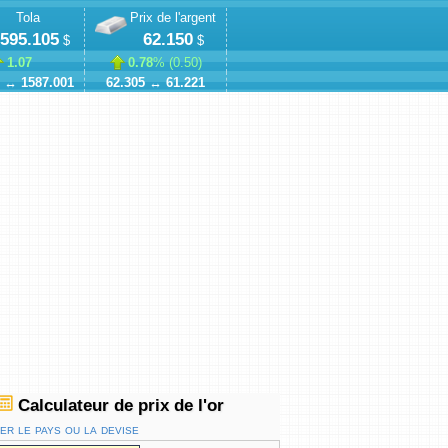
Tola
Prix de l'argent
,595.105
62.150
$
$
1.07
0.78
% (
0.50
)
↔
1587.001
62.305
↔
61.221
Calculateur de prix de l'or
r le pays ou la devise