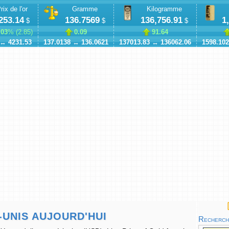
rix de l'or
Gramme
Kilogramme
253.14
136.7569
136,756.91
1
$
$
$
.03
% (
2.85
)
0.09
91.64
↔
4231.53
137.0138
↔
136.0621
137013.83
↔
136062.06
1598.102
-UNIS AUJOURD'HUI
Recherche