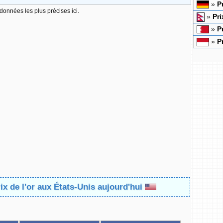
»
P
 données les plus précises ici.
»
Pri
»
P
»
P
rix de l'or aux États-Unis aujourd'hui