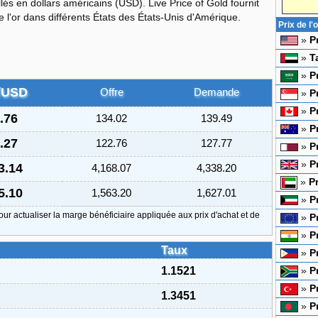
ellés en dollars américains (USD). Live Price of Gold fournit
e l'or dans différents États des États-Unis d'Amérique.
Prix de l
»
P
»
T
»
P
/USD
Offre
Demande
»
P
»
P
.76
134.02
139.49
»
P
.27
122.76
127.77
»
P
»
P
3.14
4,168.07
4,338.20
»
P
5.10
1,563.20
1,627.01
»
P
our actualiser la marge bénéficiaire appliquée aux prix d'achat et de
»
P
»
P
Taux
»
P
1.1521
»
P
»
P
1.3451
»
P