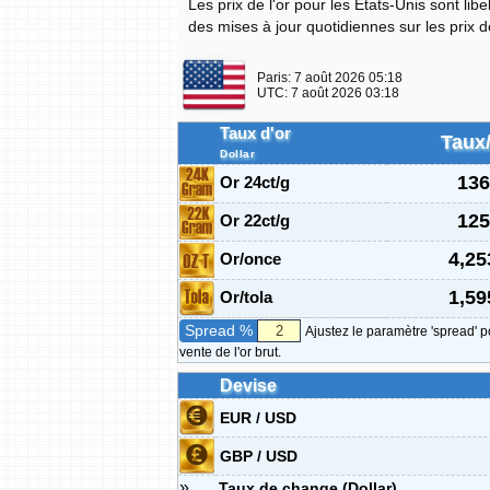
Les prix de l'or pour les États-Unis sont lib
des mises à jour quotidiennes sur les prix d
Paris:
7 août 2026 05:18
UTC:
7 août 2026 03:18
Taux d'or
Taux
Dollar
136
Or 24ct/g
125
Or 22ct/g
4,25
Or/once
1,59
Or/tola
Spread %
Ajustez le paramètre 'spread' p
vente de l'or brut.
Devise
EUR / USD
GBP / USD
»
Taux de change (Dollar)