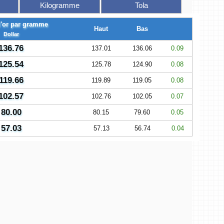
Kilogramme
Tola
l'or par gramme
Haut
Bas
Dollar
136.76
137.01
136.06
0.09
125.54
125.78
124.90
0.08
119.66
119.89
119.05
0.08
102.57
102.76
102.05
0.07
80.00
80.15
79.60
0.05
57.03
57.13
56.74
0.04