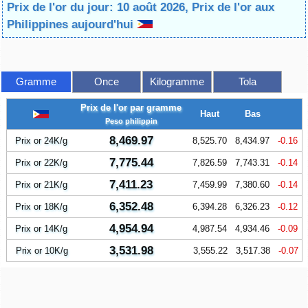
Prix de l'or du jour: 10 août 2026, Prix de l'or aux
Philippines aujourd'hui
Gramme
Once
Kilogramme
Tola
Prix de l'or par gramme
Haut
Bas
Peso philippin
8,469.97
Prix or 24K/g
8,525.70
8,434.97
-0.16
7,775.44
Prix or 22K/g
7,826.59
7,743.31
-0.14
7,411.23
Prix or 21K/g
7,459.99
7,380.60
-0.14
6,352.48
Prix or 18K/g
6,394.28
6,326.23
-0.12
4,954.94
Prix or 14K/g
4,987.54
4,934.46
-0.09
3,531.98
Prix or 10K/g
3,555.22
3,517.38
-0.07