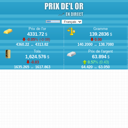
Prix de l'or
Gramme
4331.72
139.2836
$
$
-0.05
% (
-0.08
)
0.00
4360.22
↔
4313.82
140.2000
↔
138.7080
Tola
Prix de l'argent
1,624.576
63.894
$
$
-0.03
0.57
% (
0.43
)
1635.265
↔
1617.863
64.420
↔
63.050