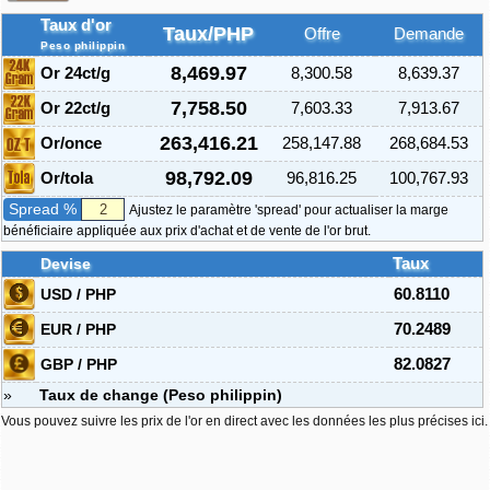
Taux d'or
Taux/PHP
Offre
Demande
Peso philippin
8,469.97
Or 24ct/g
8,300.58
8,639.37
7,758.50
Or 22ct/g
7,603.33
7,913.67
263,416.21
Or/once
258,147.88
268,684.53
98,792.09
Or/tola
96,816.25
100,767.93
Spread %
Ajustez le paramètre 'spread' pour actualiser la marge
bénéficiaire appliquée aux prix d'achat et de vente de l'or brut.
Devise
Taux
USD / PHP
60.8110
EUR / PHP
70.2489
GBP / PHP
82.0827
»
Taux de change (Peso philippin)
Vous pouvez suivre les prix de l'or en direct avec les données les plus précises ici.