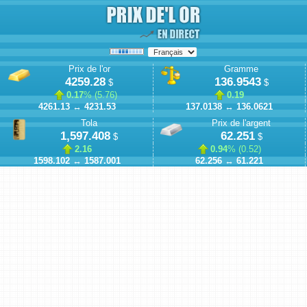
Prix de l'or
Gramme
4259.28
136.9543
$
$
0.17
% (
5.76
)
0.19
4261.13
↔
4231.53
137.0138
↔
136.0621
Tola
Prix de l'argent
1,597.408
62.251
$
$
2.16
0.94
% (
0.52
)
1598.102
↔
1587.001
62.256
↔
61.221