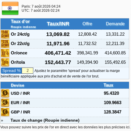
Paris:
7 août 2026 04:24
UTC:
7 août 2026 02:24
Taux d'or
Taux/INR
Offre
Demande
Roupie indienne
13,069.82
Or 24ct/g
12,808.42
13,331.22
11,971.96
Or 22ct/g
11,732.52
12,211.39
406,471.42
Or/once
398,341.99
414,600.85
152,443.77
Or/tola
149,394.90
155,492.65
Spread %
Ajustez le paramètre 'spread' pour actualiser la marge
bénéficiaire appliquée aux prix d'achat et de vente de l'or brut.
Devise
Taux
USD / INR
95.4320
EUR / INR
109.9663
GBP / INR
128.3847
»
Taux de change (Roupie indienne)
Vous pouvez suivre les prix de l'or en direct avec les données les plus précises ici.