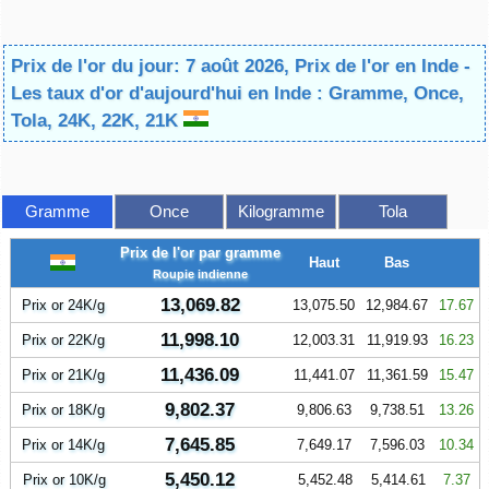
Prix de l'or du jour: 7 août 2026, Prix de l'or en Inde -
Les taux d'or d'aujourd'hui en Inde : Gramme, Once,
Tola, 24K, 22K, 21K
Gramme
Once
Kilogramme
Tola
Prix de l'or par gramme
Haut
Bas
Roupie indienne
13,069.82
Prix or 24K/g
13,075.50
12,984.67
17.67
11,998.10
Prix or 22K/g
12,003.31
11,919.93
16.23
11,436.09
Prix or 21K/g
11,441.07
11,361.59
15.47
9,802.37
Prix or 18K/g
9,806.63
9,738.51
13.26
7,645.85
Prix or 14K/g
7,649.17
7,596.03
10.34
5,450.12
Prix or 10K/g
5,452.48
5,414.61
7.37