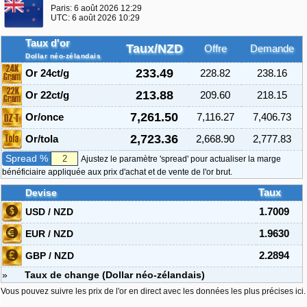
Paris:
6 août 2026 12:29
UTC:
6 août 2026 10:29
Taux d'or
Taux/NZD
Offre
Demande
Dollar néo-zélandais
233.49
Or 24ct/g
228.82
238.16
213.88
Or 22ct/g
209.60
218.15
7,261.50
Or/once
7,116.27
7,406.73
2,723.36
Or/tola
2,668.90
2,777.83
Spread %
Ajustez le paramètre 'spread' pour actualiser la marge
bénéficiaire appliquée aux prix d'achat et de vente de l'or brut.
Devise
Taux
USD / NZD
1.7009
EUR / NZD
1.9630
GBP / NZD
2.2894
»
Taux de change (Dollar néo-zélandais)
Vous pouvez suivre les prix de l'or en direct avec les données les plus précises ici.