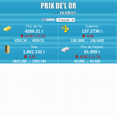
Prix de l'or
Gramme
4269.21
137.2736
$
$
-0.19
% (
-8.60
)
-0.28
4301.34
↔
4249.51
138.3068
↔
136.6402
Tola
Prix de l'argent
1,601.132
61.859
$
$
-3.23
-0.62
% (
-0.39
)
1613.182
↔
1593.744
62.892
↔
61.620