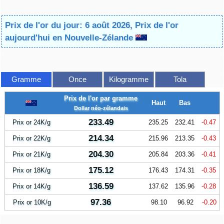
Prix de l'or du jour: 6 août 2026, Prix de l'or
aujourd'hui en Nouvelle-Zélande
Gramme
Once
Kilogramme
Tola
Prix de l'or par gramme
Haut
Bas
Dollar néo-zélandais
233.49
Prix or 24K/g
235.25
232.41
-0.47
214.34
Prix or 22K/g
215.96
213.35
-0.43
204.30
Prix or 21K/g
205.84
203.36
-0.41
175.12
Prix or 18K/g
176.43
174.31
-0.35
136.59
Prix or 14K/g
137.62
135.96
-0.28
97.36
Prix or 10K/g
98.10
96.92
-0.20