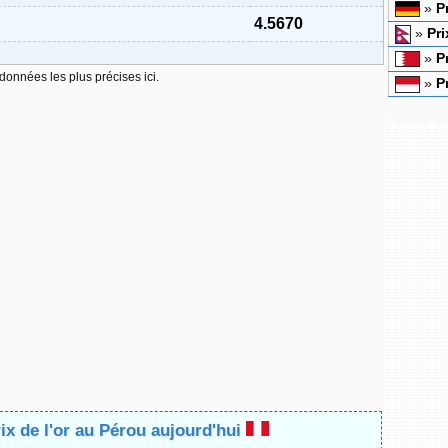
»
P
4.5670
»
Pri
»
P
 données les plus précises ici.
»
P
rix de l'or au Pérou aujourd'hui