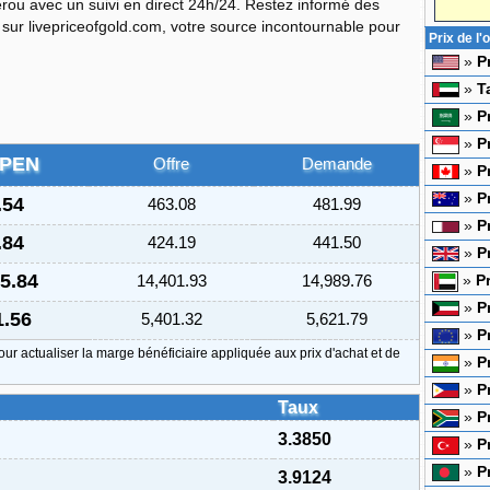
érou avec un suivi en direct 24h/24. Restez informé des
N sur livepriceofgold.com, votre source incontournable pour
Prix de l
»
P
»
T
»
P
»
P
/PEN
Offre
Demande
»
P
»
P
.54
463.08
481.99
»
P
.84
424.19
441.50
»
P
5.84
14,401.93
14,989.76
»
P
»
P
1.56
5,401.32
5,621.79
»
P
our actualiser la marge bénéficiaire appliquée aux prix d'achat et de
»
P
»
P
Taux
»
P
3.3850
»
P
»
P
3.9124