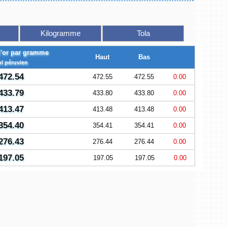
Kilogramme
Tola
l'or par gramme
Haut
Bas
ol péruvien
472.54
472.55
472.55
0.00
433.79
433.80
433.80
0.00
413.47
413.48
413.48
0.00
354.40
354.41
354.41
0.00
276.43
276.44
276.44
0.00
197.05
197.05
197.05
0.00