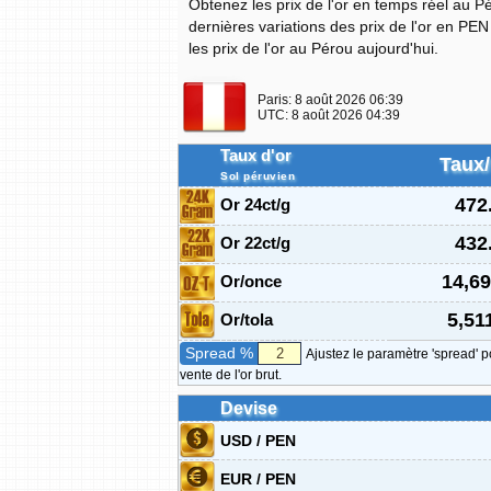
Obtenez les prix de l'or en temps réel au P
dernières variations des prix de l'or en PE
les prix de l'or au Pérou aujourd'hui.
Paris:
8 août 2026 06:39
UTC:
8 août 2026 04:39
Taux d'or
Taux
Sol péruvien
472
Or 24ct/g
432
Or 22ct/g
14,69
Or/once
5,51
Or/tola
Spread %
Ajustez le paramètre 'spread' p
vente de l'or brut.
Devise
USD / PEN
EUR / PEN