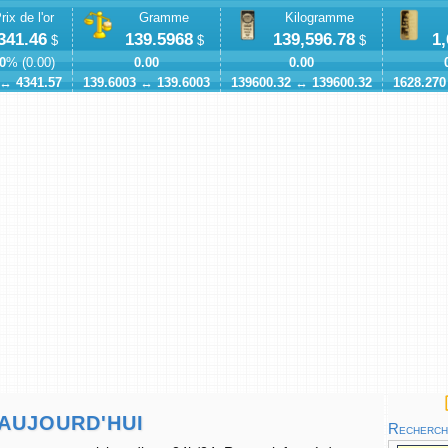
rix de l'or
Gramme
Kilogramme
341.46
139.5968
139,596.78
1
$
$
$
0
% (
0.00
)
0.00
0.00
↔
4341.57
139.6003
↔
139.6003
139600.32
↔
139600.32
1628.270
 AUJOURD'HUI
Recherche