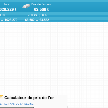
Tola
Prix de l'argent
,628.229
63.566
$
$
0.00
-0.03
% (
0.00
)
↔
1628.270
63.582
↔
63.582
Calculateur de prix de l'or
r le pays ou la devise