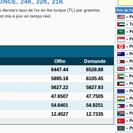
NCE, 24K, 22K, 21K
es derniers taux de l'or en lire turque (TL) par gramme,
Prix de l
ont mis à jour en temps réel.
»
P
»
T
»
P
»
P
»
P
»
P
Offre
Demande
»
P
»
P
6447.44
6528.88
»
P
5895.18
6105.45
»
P
5627.22
5827.93
»
P
47.6507
47.7505
»
P
54.6401
54.9251
»
P
»
P
12.4527
12.7335
»
P
»
P