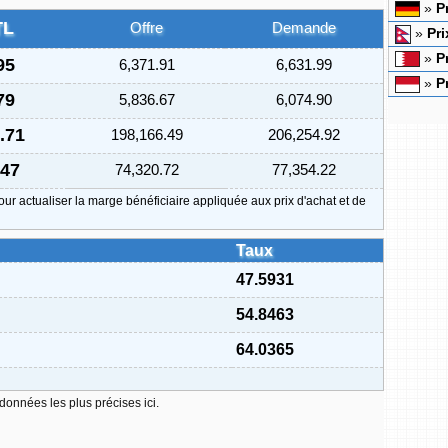
»
P
TL
Offre
Demande
»
Pri
»
P
95
6,371.91
6,631.99
»
P
79
5,836.67
6,074.90
.71
198,166.49
206,254.92
.47
74,320.72
77,354.22
our actualiser la marge bénéficiaire appliquée aux prix d'achat et de
Taux
47.5931
54.8463
64.0365
 données les plus précises ici.