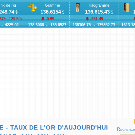
rix de l'or
Gramme
Kilogramme
248.74
136.6154
136,615.43
$
$
$
67
% (
-29.59
)
-0.95
-951.45
↔
4225.02
138.3068
↔
135.8527
138306.75
↔
135852.73
1613.1
E - TAUX DE L'OR D'AUJOURD'HUI
Recherche