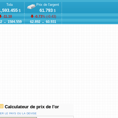
Tola
Prix de l'argent
1,593.455
61.793
$
$
-11.10
-0.73
% (
-0.43
)
82
↔
1584.559
62.892
↔
60.931
Calculateur de prix de l'or
r le pays ou la devise