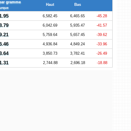
r par gramme
Haut
Bas
turque
1.95
6,582.45
6,465.65
-45.28
8.79
6,042.69
5,935.47
-41.57
9.21
5,759.64
5,657.45
-39.62
6.46
4,936.84
4,849.24
-33.96
3.64
3,850.73
3,782.41
-26.49
1.31
2,744.88
2,696.18
-18.88