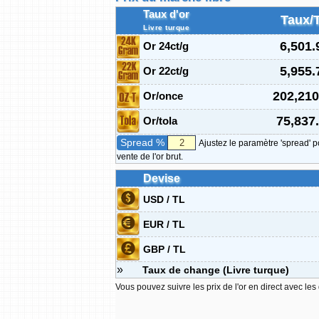
Taux d'or
Taux/
Livre turque
6,501.
Or 24ct/g
5,955.
Or 22ct/g
202,210
Or/once
75,837
Or/tola
Spread %
Ajustez le paramètre 'spread' p
vente de l'or brut.
Devise
USD / TL
EUR / TL
GBP / TL
»
Taux de change (Livre turque)
Vous pouvez suivre les prix de l'or en direct avec les