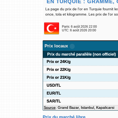
EN TURQUIE : GRAMME, O
La page du prix de l'or en Turquie fournit l
once, tola et kilogramme. Les prix de l'or s
Paris:
6 août 2026 22:00
UTC:
6 août 2026 20:00
Prix locaux
Prix du marché parallèle (non officiel)
Prix or 24K/g
Prix or 22K/g
Prix or 21K/g
USD/TL
EUR/TL
SAR/TL
Source
: Grand Bazar, Istanbul, Kapalicarsi
Prix du marché libre